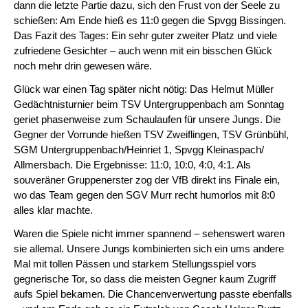
dann die letzte Partie dazu, sich den Frust von der Seele zu
schießen: Am Ende hieß es 11:0 gegen die Spvgg Bissingen.
Das Fazit des Tages: Ein sehr guter zweiter Platz und viele
zufriedene Gesichter – auch wenn mit ein bisschen Glück
noch mehr drin gewesen wäre.
Glück war einen Tag später nicht nötig: Das Helmut Müller
Gedächtnisturnier beim TSV Untergruppenbach am Sonntag
geriet phasenweise zum Schaulaufen für unsere Jungs. Die
Gegner der Vorrunde hießen TSV Zweiflingen, TSV Grünbühl,
SGM Untergruppenbach/Heinriet 1, Spvgg Kleinaspach/
Allmersbach. Die Ergebnisse: 11:0, 10:0, 4:0, 4:1. Als
souveräner Gruppenerster zog der VfB direkt ins Finale ein,
wo das Team gegen den SGV Murr recht humorlos mit 8:0
alles klar machte.
Waren die Spiele nicht immer spannend – sehenswert waren
sie allemal. Unsere Jungs kombinierten sich ein ums andere
Mal mit tollen Pässen und starkem Stellungsspiel vors
gegnerische Tor, so dass die meisten Gegner kaum Zugriff
aufs Spiel bekamen. Die Chancenverwertung passte ebenfalls