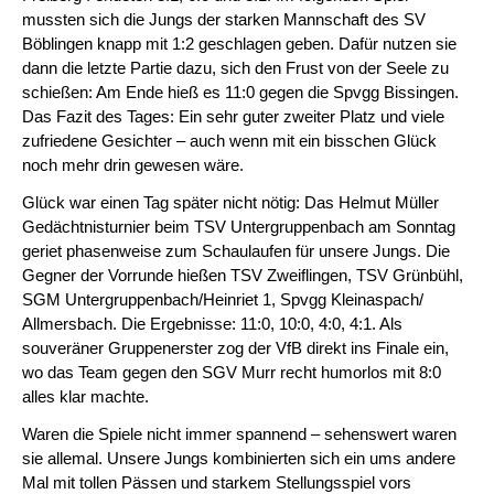
mussten sich die Jungs der starken Mannschaft des SV
Böblingen knapp mit 1:2 geschlagen geben. Dafür nutzen sie
dann die letzte Partie dazu, sich den Frust von der Seele zu
schießen: Am Ende hieß es 11:0 gegen die Spvgg Bissingen.
Das Fazit des Tages: Ein sehr guter zweiter Platz und viele
zufriedene Gesichter – auch wenn mit ein bisschen Glück
noch mehr drin gewesen wäre.
Glück war einen Tag später nicht nötig: Das Helmut Müller
Gedächtnisturnier beim TSV Untergruppenbach am Sonntag
geriet phasenweise zum Schaulaufen für unsere Jungs. Die
Gegner der Vorrunde hießen TSV Zweiflingen, TSV Grünbühl,
SGM Untergruppenbach/Heinriet 1, Spvgg Kleinaspach/
Allmersbach. Die Ergebnisse: 11:0, 10:0, 4:0, 4:1. Als
souveräner Gruppenerster zog der VfB direkt ins Finale ein,
wo das Team gegen den SGV Murr recht humorlos mit 8:0
alles klar machte.
Waren die Spiele nicht immer spannend – sehenswert waren
sie allemal. Unsere Jungs kombinierten sich ein ums andere
Mal mit tollen Pässen und starkem Stellungsspiel vors