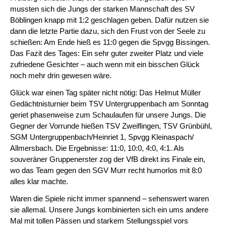
mussten sich die Jungs der starken Mannschaft des SV
Böblingen knapp mit 1:2 geschlagen geben. Dafür nutzen sie
dann die letzte Partie dazu, sich den Frust von der Seele zu
schießen: Am Ende hieß es 11:0 gegen die Spvgg Bissingen.
Das Fazit des Tages: Ein sehr guter zweiter Platz und viele
zufriedene Gesichter – auch wenn mit ein bisschen Glück
noch mehr drin gewesen wäre.
Glück war einen Tag später nicht nötig: Das Helmut Müller
Gedächtnisturnier beim TSV Untergruppenbach am Sonntag
geriet phasenweise zum Schaulaufen für unsere Jungs. Die
Gegner der Vorrunde hießen TSV Zweiflingen, TSV Grünbühl,
SGM Untergruppenbach/Heinriet 1, Spvgg Kleinaspach/
Allmersbach. Die Ergebnisse: 11:0, 10:0, 4:0, 4:1. Als
souveräner Gruppenerster zog der VfB direkt ins Finale ein,
wo das Team gegen den SGV Murr recht humorlos mit 8:0
alles klar machte.
Waren die Spiele nicht immer spannend – sehenswert waren
sie allemal. Unsere Jungs kombinierten sich ein ums andere
Mal mit tollen Pässen und starkem Stellungsspiel vors