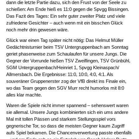
dann die letzte Partie dazu, sich den Frust von der Seele zu
schießen: Am Ende hieß es 11:0 gegen die Spvgg Bissingen.
Das Fazit des Tages: Ein sehr guter zweiter Platz und viele
zufriedene Gesichter – auch wenn mit ein bisschen Glück
noch mehr drin gewesen wäre.
Glück war einen Tag später nicht nötig: Das Helmut Müller
Gedächtnisturnier beim TSV Untergruppenbach am Sonntag
geriet phasenweise zum Schaulaufen für unsere Jungs. Die
Gegner der Vorrunde hießen TSV Zweiflingen, TSV Grünbühl,
SGM Untergruppenbach/Heinriet 1, Spvgg Kleinaspach/
Allmersbach. Die Ergebnisse: 11:0, 10:0, 4:0, 4:1. Als
souveräner Gruppenerster zog der VfB direkt ins Finale ein,
wo das Team gegen den SGV Murr recht humorlos mit 8:0
alles klar machte.
Waren die Spiele nicht immer spannend – sehenswert waren
sie allemal. Unsere Jungs kombinierten sich ein ums andere
Mal mit tollen Pässen und starkem Stellungsspiel vors
gegnerische Tor, so dass die meisten Gegner kaum Zugriff
aufs Spiel bekamen. Die Chancenverwertung passte ebenfalls