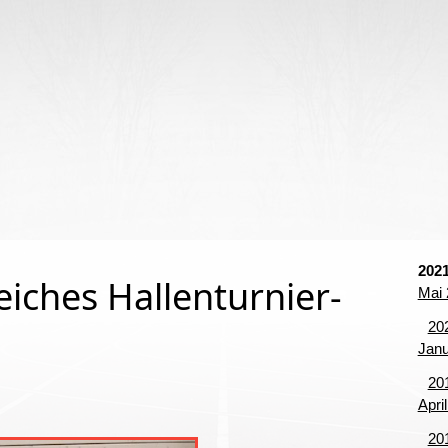
begriffe
202
eiches Hallenturnier-
Mai 
20
Janu
20
Apri
20