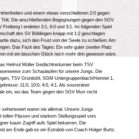
triertheiten und einem etwas verschlafenen 2:0 gegen
Tritt. Die anschließenden Begegnungen gegen den SGV
 Freiberg I endeten 3:1, 6:0 und 3:1. Im folgenden Spiel
nschaft des SV Böblingen knapp mit 1:2 geschlagen
Partie dazu, sich den Frust von der Seele zu schießen: Am
ngen. Das Fazit des Tages: Ein sehr guter zweiter Platz
wenn mit ein bisschen Glück noch mehr drin gewesen wäre.
 Das Helmut Müller Gedächtnisturnier beim TSV
asenweise zum Schaulaufen für unsere Jungs. Die
ingen, TSV Grünbühl, SGM Untergruppenbach/Heinriet 1,
bnisse: 11:0, 10:0, 4:0, 4:1. Als souveräner
nale ein, wo das Team gegen den SGV Murr recht
– sehenswert waren sie allemal. Unsere Jungs
t tollen Pässen und starkem Stellungsspiel vors
gner kaum Zugriff aufs Spiel bekamen. Die
nd am Ende gab es ein Extralob von Coach Holger Burtz.