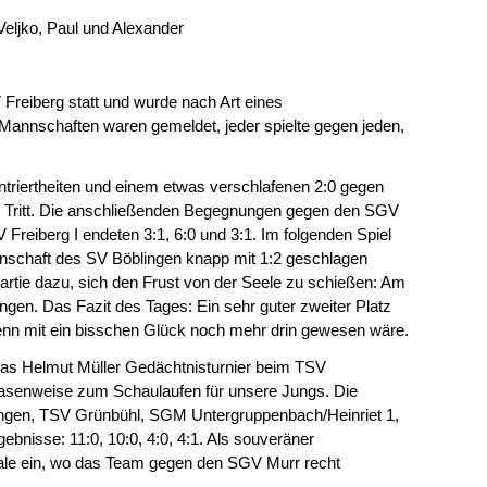
 Veljko, Paul und Alexander
reiberg statt und wurde nach Art eines
 Mannschaften waren gemeldet, jeder spielte gegen jeden,
triertheiten und einem etwas verschlafenen 2:0 gegen
Tritt. Die anschließenden Begegnungen gegen den SGV
 Freiberg I endeten 3:1, 6:0 und 3:1. Im folgenden Spiel
nschaft des SV Böblingen knapp mit 1:2 geschlagen
Partie dazu, sich den Frust von der Seele zu schießen: Am
ngen. Das Fazit des Tages: Ein sehr guter zweiter Platz
wenn mit ein bisschen Glück noch mehr drin gewesen wäre.
 Das Helmut Müller Gedächtnisturnier beim TSV
asenweise zum Schaulaufen für unsere Jungs. Die
ingen, TSV Grünbühl, SGM Untergruppenbach/Heinriet 1,
bnisse: 11:0, 10:0, 4:0, 4:1. Als souveräner
nale ein, wo das Team gegen den SGV Murr recht