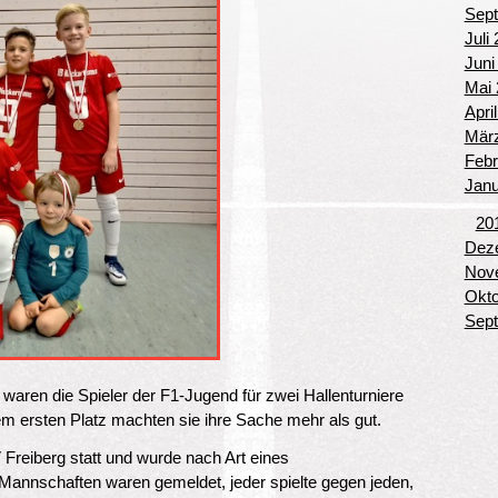
Sept
Juli
Juni
Mai 
Apri
März
Febr
Janu
20
Deze
Nove
Okto
Sept
aren die Spieler der F1-Jugend für zwei Hallenturniere
m ersten Platz machten sie ihre Sache mehr als gut.
reiberg statt und wurde nach Art eines
 Mannschaften waren gemeldet, jeder spielte gegen jeden,