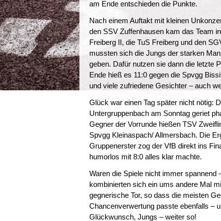
am Ende entschieden die Punkte.
Nach einem Auftakt mit kleinen Unkonzen
den SSV Zuffenhausen kam das Team in 
Freiberg II, die TuS Freiberg und den SGV
mussten sich die Jungs der starken Man
geben. Dafür nutzen sie dann die letzte 
Ende hieß es 11:0 gegen die Spvgg Bissi
und viele zufriedene Gesichter – auch 
Glück war einen Tag später nicht nötig:
Untergruppenbach am Sonntag geriet ph
Gegner der Vorrunde hießen TSV Zweifl
Spvgg Kleinaspach/ Allmersbach. Die Erge
Gruppenerster zog der VfB direkt ins Fi
humorlos mit 8:0 alles klar machte.
Waren die Spiele nicht immer spannend 
kombinierten sich ein ums andere Mal mi
gegnerische Tor, so dass die meisten Ge
Chancenverwertung passte ebenfalls – u
Glückwunsch, Jungs – weiter so!