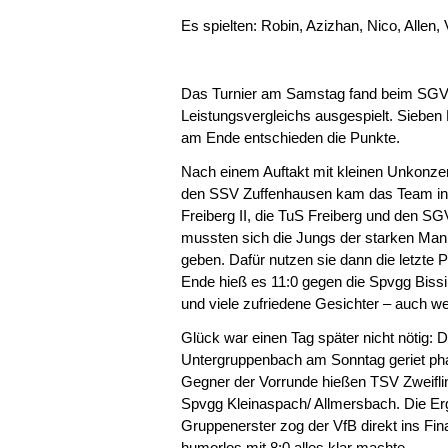
Es spielten: Robin, Azizhan, Nico, Allen,
Das Turnier am Samstag fand beim SGV F
Leistungsvergleichs ausgespielt. Sieben
am Ende entschieden die Punkte.
Nach einem Auftakt mit kleinen Unkonzen
den SSV Zuffenhausen kam das Team in 
Freiberg II, die TuS Freiberg und den SGV
mussten sich die Jungs der starken Man
geben. Dafür nutzen sie dann die letzte 
Ende hieß es 11:0 gegen die Spvgg Bissi
und viele zufriedene Gesichter – auch 
Glück war einen Tag später nicht nötig:
Untergruppenbach am Sonntag geriet ph
Gegner der Vorrunde hießen TSV Zweifl
Spvgg Kleinaspach/ Allmersbach. Die Erge
Gruppenerster zog der VfB direkt ins Fi
humorlos mit 8:0 alles klar machte.