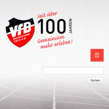
Navigation
☰
überspring
Suchbegriffe
Suchen