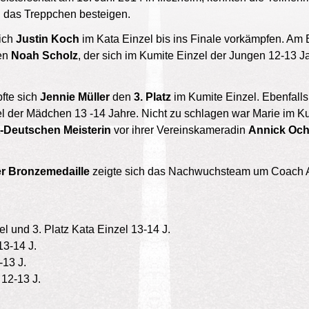
l das Treppchen besteigen.
sich
Justin Koch
im Kata Einzel bis ins Finale vorkämpfen. Am
gen
Noah Scholz
, der sich im Kumite Einzel der Jungen 12-13
fte sich
Jennie Müller
d
en
3. Platz
im Kumite Einzel. Ebenfall
el der Mädchen 13 -14 Jahre. Nicht zu schlagen war Marie im K
-Deutschen Meisterin
vor ihrer Vereinskameradin
Annick Oc
er Bronzemedaille
zeigte sich das Nachwuchsteam um Coach A
el und 3. Platz Kata Einzel 13-14 J.
13-14 J.
-13 J.
 12-13 J.