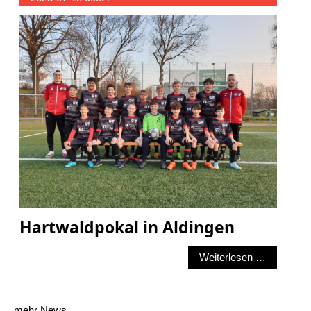
Hartwaldpokal in Aldingen
Hartwaldp
Weiterlesen …
mehr News