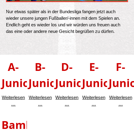
Nur etwas später als in der Bundesliga fangen jetzt auch
wieder unsere jungen Fußballer/-innen mit dem Spielen an.
Endlich geht es wieder los und wir würden uns freuen auch
das eine oder andere neue Gesicht begrüßen zu dürfen.
A-
B-
D-
E-
F-
Junioren
Junioren
Junioren
Junioren
Juni
Weiterlesen
Weiterlesen
Weiterlesen
Weiterlesen
Weiterlesen
A-
B-
D-
E-
F-
…
…
…
…
…
Junioren
Junioren
Junioren
Junioren
Junio
Bambini