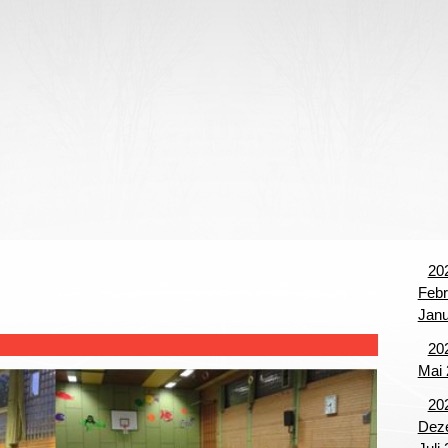
begriffe
20
Febr
Janu
20
Mai 
20
Deze