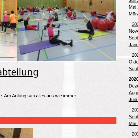
Juli
Mai 
März
20
Nove
Sept
Janu
20
Okto
abteilung
Sept
202
Deze
Augu
e. Am Anfang sah alles aus wie immer.
Juni
lung
20
Sept
Mai 
20