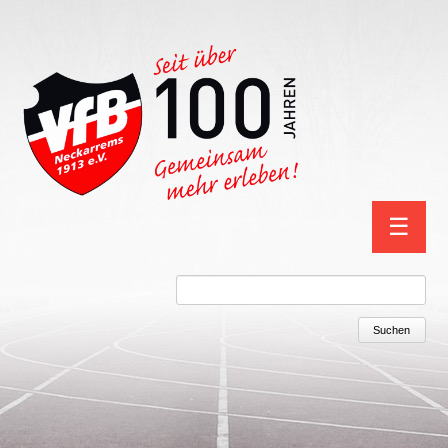
Navigation
☰
überspring
Suchbegriffe
Suchen