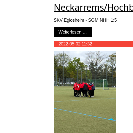
Neckarrems/Hochb
SKV Eglosheim - SGM NHH 1:5
D-Jugend 24.09.2022 
Weiterlesen …
2022-05-02 11:32