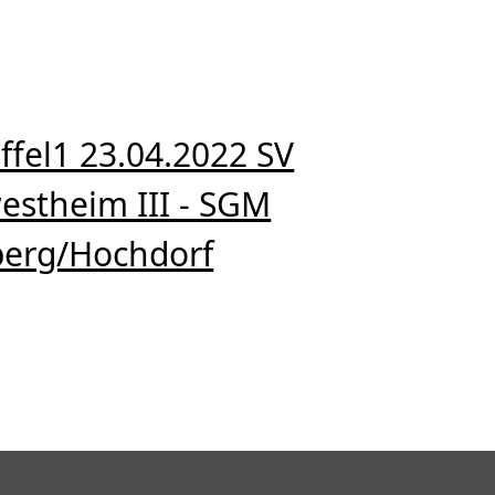
ffel1 23.04.2022 SV
stheim III - SGM
erg/Hochdorf
el1 23.04.2022 SV Salamander Kornwestheim III - SGM Neckarrems/