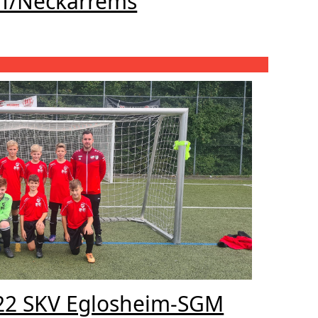
f/Neckarrems
el1 SGM Hochberg/Hochdorf/Neckarrems
022 SKV Eglosheim-SGM