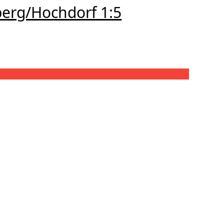
erg/Hochdorf 1:5
SKV Eglosheim-SGM Neckarrems/Hochberg/Hochdorf 1:5