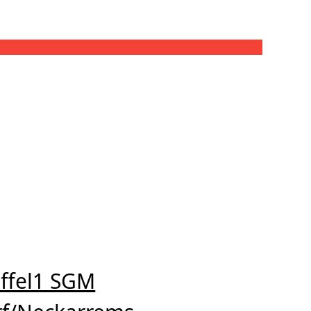
g/Hochdorf/Neckarrems-TV Aldingen 2 (22.10.2022)
affel1 SGM