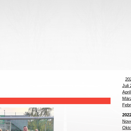
begriffe
20
Juli
Apri
März
Febr
202
Nove
Okto