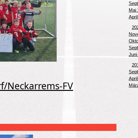
Sept
Mai 
Apri
20
Nove
Okto
Sept
Juni
20
Sept
Apri
f/Neckarrems-FV
März
g/Hochdorf/Neckarrems-FV Kirchheim 1:0