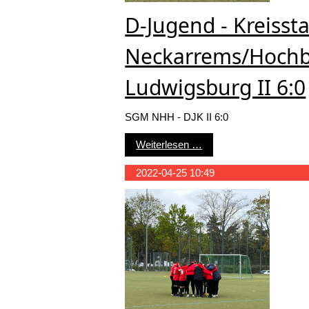
D-Jugend - Kreisst
Neckarrems/Hochb
Ludwigsburg II 6:0
SGM NHH - DJK II 6:0
D-Jugend - Kreisstaffe
Weiterlesen …
2022-04-25 10:49