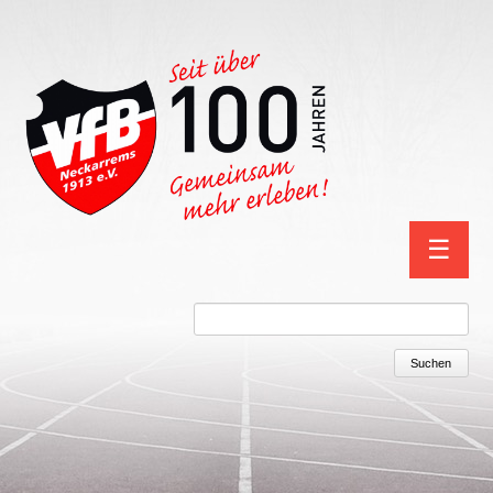
Navigation
☰
überspring
Suchbegriffe
Suchen