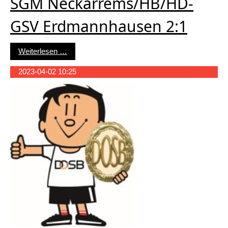
SGM Neckarrems/HB/HD-
GSV Erdmannhausen 2:1
SGM Neckarrems/HB/HD-GSV Erdmannhausen
Weiterlesen …
2023-04-02 10:25