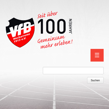
Navigation
☰
überspring
Suchbegriffe
Suchen